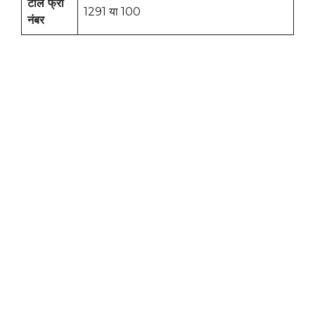
टोल फ्री
1291 या 100
नंबर