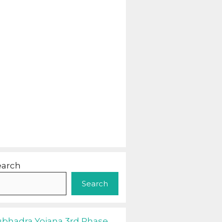
earch
Search
ubhadra Yojana 3rd Phase