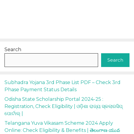
Search
Search
Subhadra Yojana 3rd Phase List PDF – Check 3rd
Phase Payment Status Details
Odisha State Scholarship Portal 2024-25 :
Registration, Check Eligibility | ଓଡ଼ିଶା ରାଜ୍ୟ ସ୍କଲାରସିପ୍
ପୋର୍ଟାଲ୍ |
Telangana Yuva Vikasam Scheme 2024 Apply
Online: Check Eligibility & Benefits | తెలంగాణ యువ