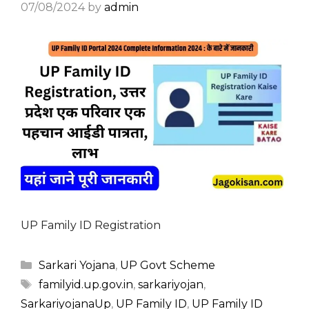
07/08/2024
by
admin
UP Family ID Registration
Categories
Sarkari Yojana
,
UP Govt Scheme
Tags
familyid.up.gov.in
,
sarkariyojan
,
SarkariyojanaUp
,
UP Family ID
,
UP Family ID