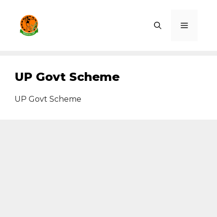
Skip
to
Menu
content
UP Govt Scheme
UP Govt Scheme