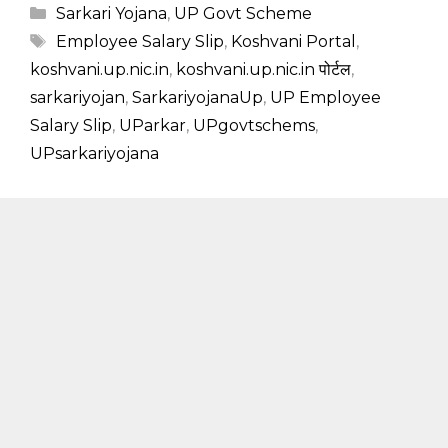
Categories
Sarkari Yojana
,
UP Govt Scheme
Tags
Employee Salary Slip
,
Koshvani Portal
,
koshvani.up.nic.in
,
koshvani.up.nic.in पोर्टल
,
sarkariyojan
,
SarkariyojanaUp
,
UP Employee
Salary Slip
,
UParkar
,
UPgovtschems
,
UPsarkariyojana