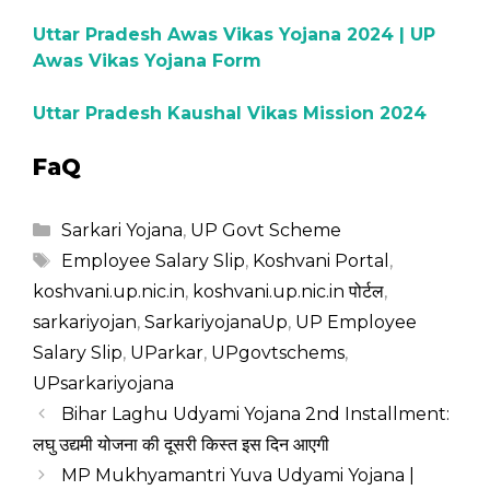
Uttar Pradesh Awas Vikas Yojana 2024 | UP
Awas Vikas Yojana Form
Uttar Pradesh Kaushal Vikas Mission 2024
FaQ
Categories
Sarkari Yojana
,
UP Govt Scheme
Tags
Employee Salary Slip
,
Koshvani Portal
,
koshvani.up.nic.in
,
koshvani.up.nic.in पोर्टल
,
sarkariyojan
,
SarkariyojanaUp
,
UP Employee
Salary Slip
,
UParkar
,
UPgovtschems
,
UPsarkariyojana
Bihar Laghu Udyami Yojana 2nd Installment:
लघु उद्यमी योजना की दूसरी किस्त इस दिन आएगी
MP Mukhyamantri Yuva Udyami Yojana |