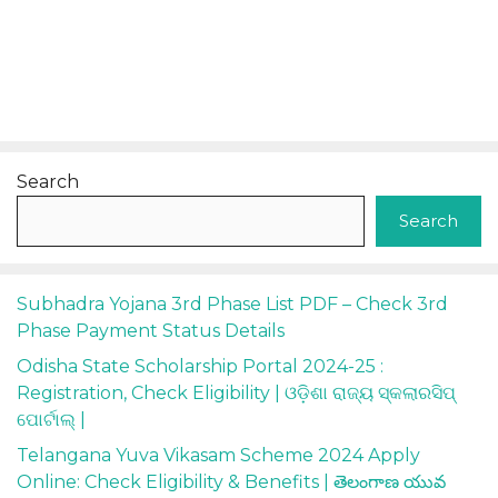
Search
Search
Subhadra Yojana 3rd Phase List PDF – Check 3rd
Phase Payment Status Details
Odisha State Scholarship Portal 2024-25 :
Registration, Check Eligibility | ଓଡ଼ିଶା ରାଜ୍ୟ ସ୍କଲାରସିପ୍
ପୋର୍ଟାଲ୍ |
Telangana Yuva Vikasam Scheme 2024 Apply
Online: Check Eligibility & Benefits | తెలంగాణ యువ