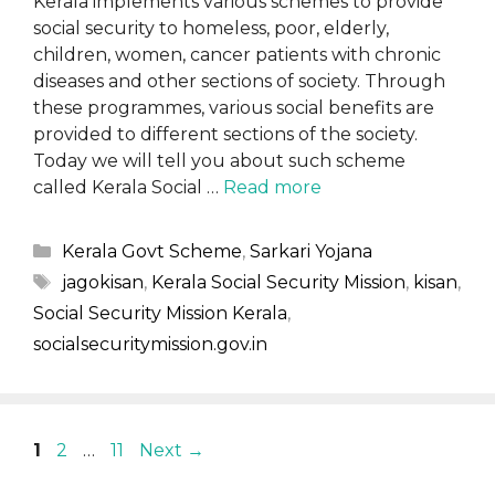
Kerala implements various schemes to provide
social security to homeless, poor, elderly,
children, women, cancer patients with chronic
diseases and other sections of society. Through
these programmes, various social benefits are
provided to different sections of the society.
Today we will tell you about such scheme
called Kerala Social …
Read more
Categories
Kerala Govt Scheme
,
Sarkari Yojana
Tags
jagokisan
,
Kerala Social Security Mission
,
kisan
,
Social Security Mission Kerala
,
socialsecuritymission.gov.in
Page
Page
Page
1
2
…
11
Next
→