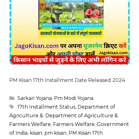
PM Kisan 17th Installment Date Released 2024
Categories
Sarkari Yojana
,
Pm Modi Yojana
Tags
17th Installment Status
,
Department of
Agriculture &
,
Department of Agriculture &
Farmers Welfare
,
Farmers Welfare
,
Government
of India
,
kisan
,
pm kisan
,
PM Kisan 17th