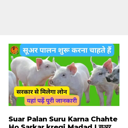
Suar Palan Suru Karna Chahte
Ho Sarkar kregi Madad | सूअर