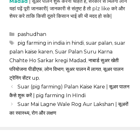
Madad
| सूअर पालन शुरू करना चाहते हैं, सरकार से मिलेगा लोन
यहां पढ़ें पूरी जानकारी| जानकारी से संतुष्ट है तो plz like करे और
शेयर करे ताकि किसी दूसरे किसान भाई की भी मदद हो सके|
Categories
pashudhan
Tags
pig farming in india in hindi
,
suar palan
,
suar
palan kaise karen
,
Suar Palan Suru Karna
Chahte Ho Sarkar kregi Madad
,
नाबार्ड सुअर खेती
परियोजना पीडीएफ
,
लोन विभाग
,
सुअर पालन में लागत
,
सूअर पालन
ट्रेनिंग सेंटर up.
Suar (pig farming) Palan Kaise Kare | सूअर पालन
कैसे शुरू करें | pig farming In HIndi
Suar Mai Lagne Wale Rog Aur Lakshan | सूअरों
का स्वास्थ्य, रोग और लक्षण