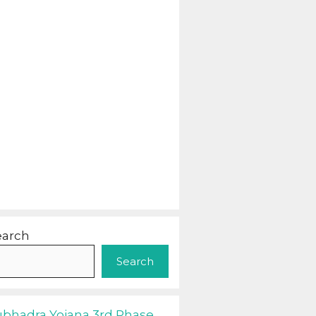
earch
Search
ubhadra Yojana 3rd Phase