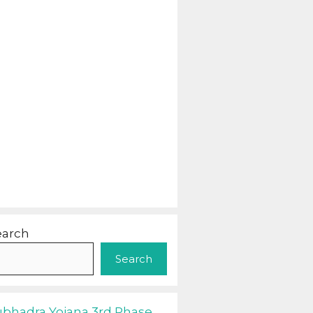
earch
Search
ubhadra Yojana 3rd Phase