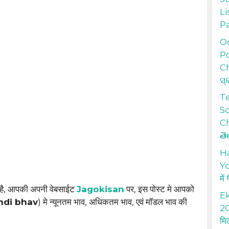
Li
P
Od
Po
Ch
ସ୍
T
S
Ch
తె
H
Yo
में
 है, आपकी अपनी वेबसाईट
Jagokisan
पर, इस पोस्ट मे आपको
Ek
di bhav
) मे न्यूनतम भाव, अधिकतम भाव, एवं मॉडल भाव की
20
मि