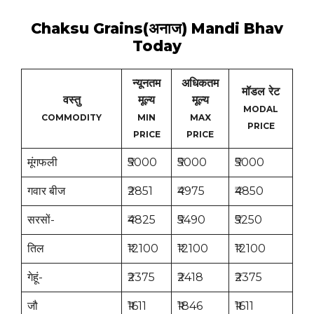
Chaksu Grains(अनाज) Mandi Bhav
Today
न्यूनतम
अधिकतम
मॉडल रेट
वस्तु
मूल्य
मूल्य
MODAL
COMMODITY
MIN
MAX
PRICE
PRICE
PRICE
मूंगफली
₹5000
₹5000
₹5000
गवार बीज
₹2851
₹4975
₹4850
सरसों-
₹4825
₹5490
₹5250
तिल
₹12100
₹12100
₹12100
गेहूं-
₹2375
₹2418
₹2375
जौ
₹1611
₹1846
₹1611