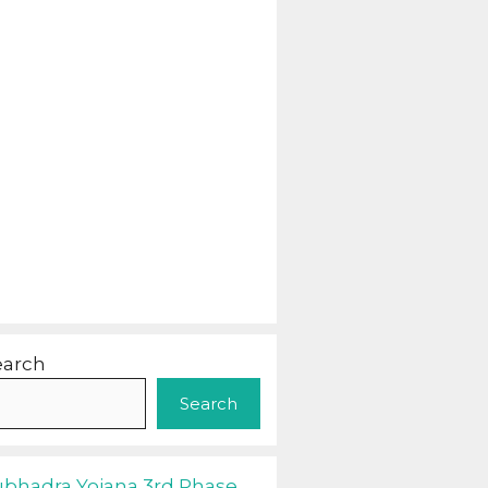
earch
Search
ubhadra Yojana 3rd Phase