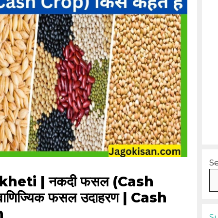
S
kheti | नकदी फसल (Cash
 वाणिज्यिक फसल उदाहरण | Cash
n
S