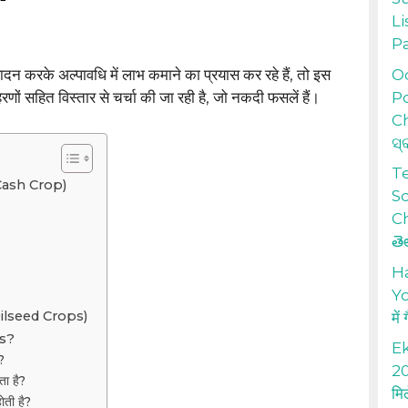
Li
P
Od
ादन करके अल्पावधि में लाभ कमाने का प्रयास कर रहे हैं, तो इस
Po
रणों सहित विस्तार से चर्चा की जा रही है, जो नकदी फसलें हैं।
Ch
ସ୍
T
 (Cash Crop)
S
Ch
తె
H
Yo
Oilseed Crops)
में
Qs?
Ek
?
20
ता है?
मि
ती है?