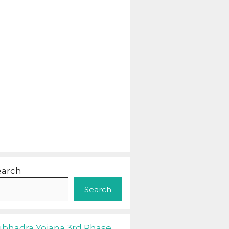
earch
Search
ubhadra Yojana 3rd Phase