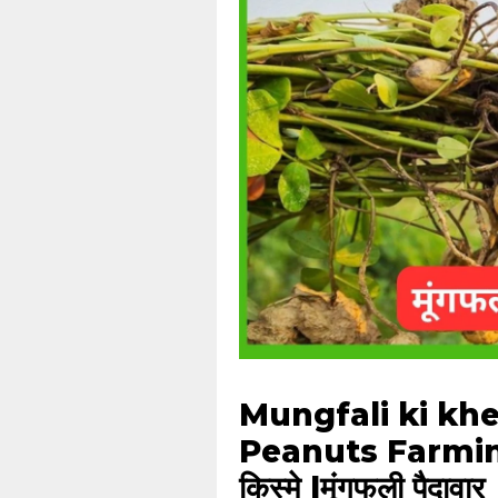
Mungfali ki kheti |
Peanuts Farming i
किस्मे |मूंगफली पैदावार