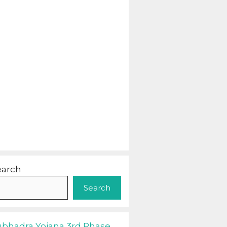
earch
Search
ubhadra Yojana 3rd Phase