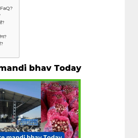
 FaQ?
?
है?
ेगा?
है?
 mandi bhav Today