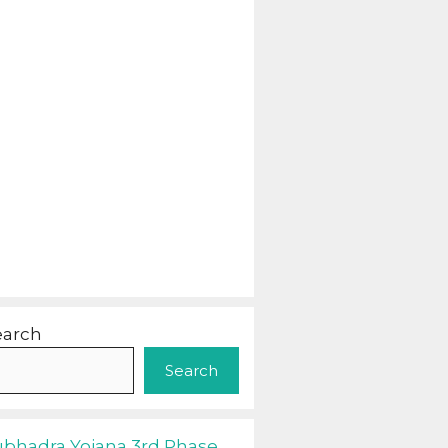
earch
Search
ubhadra Yojana 3rd Phase