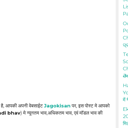
Li
P
Od
Po
Ch
ସ୍
T
S
Ch
తె
H
Yo
में
 है, आपकी अपनी वेबसाईट
Jagokisan
पर, इस पोस्ट मे आपको
Ek
ndi bhav
) मे न्यूनतम भाव,अधिकतम भाव, एवं मॉडल भाव की
20
मि