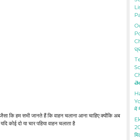
Li
P
Od
Po
Ch
ସ୍
T
S
Ch
తె
H
Yo
में
:- जैसा कि हम सभी जानते हैं कि वाहन चलाना आना चाहिए क्योंकि अब
Ek
ै, यदि कोई दो या चार पहिया वाहन चलाता है
20
मि