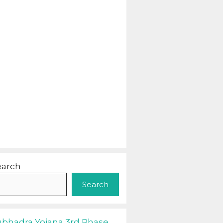
earch
Search
ubhadra Yojana 3rd Phase