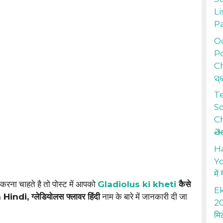
Li
P
Od
Po
Ch
ସ୍
T
S
Ch
తె
H
Yo
में
करना चाहते है तो पोस्ट में आपको
Gladiolus ki kheti
कैसे
Ek
ndi, ग्लेडियोलस फ्लावर हिंदी
नाम के बारे में जानकारी दी जा
20
मि