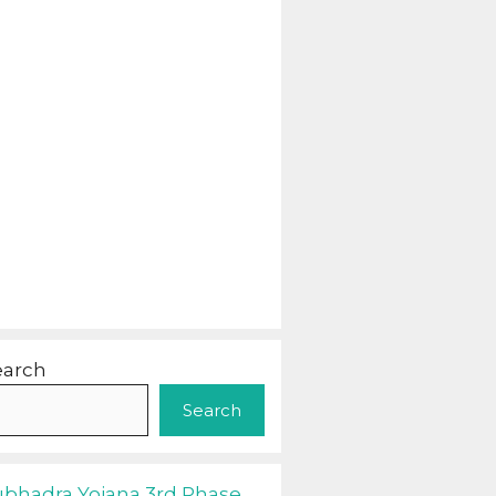
earch
Search
ubhadra Yojana 3rd Phase