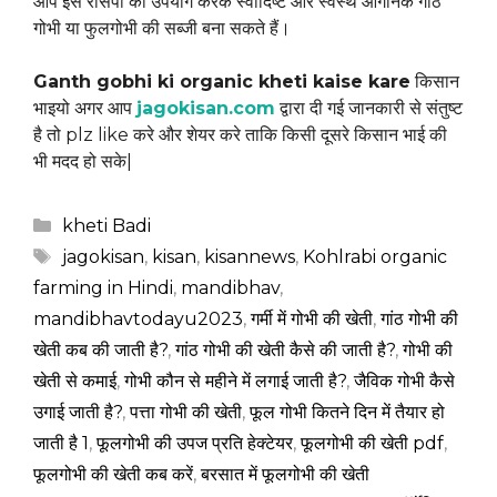
आप इस रेसिपी का उपयोग करके स्वादिष्ट और स्वस्थ ऑर्गेनिक गांठ
गोभी या फुलगोभी की सब्जी बना सकते हैं।
Ganth gobhi ki organic kheti kaise kare
किसान
भाइयो अगर आप
jagokisan.com
द्वारा दी गई जानकारी से संतुष्ट
है तो plz like करे और शेयर करे ताकि किसी दूसरे किसान भाई की
भी मदद हो सके|
Categories
kheti Badi
Tags
jagokisan
,
kisan
,
kisannews
,
Kohlrabi organic
farming in Hindi
,
mandibhav
,
mandibhavtodayu2023
,
गर्मी में गोभी की खेती
,
गांठ गोभी की
खेती कब की जाती है?
,
गांठ गोभी की खेती कैसे की जाती है?
,
गोभी की
खेती से कमाई
,
गोभी कौन से महीने में लगाई जाती है?
,
जैविक गोभी कैसे
उगाई जाती है?
,
पत्ता गोभी की खेती
,
फूल गोभी कितने दिन में तैयार हो
जाती है 1
,
फूलगोभी की उपज प्रति हेक्टेयर
,
फूलगोभी की खेती pdf
,
फूलगोभी की खेती कब करें
,
बरसात में फूलगोभी की खेती