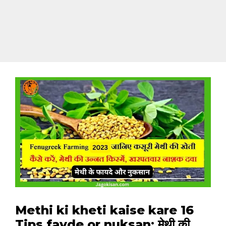
Methi ki kheti kaise kare 16
Tips fayde or nuksan: मेथी की