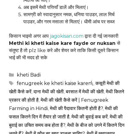
मिठास आ जाए।
अब इसमें मेथी पत्तियाँ डालें और मिलाएं।
सामग्री को स्वादानुसार नमक, धनिया पाउडर, लाल मिर्च
पाउडर, और गरम मसाला से मिलाएं। धीमी आंच पर सब्ज
किसान भाइयो अगर आप
jagokisan.com
द्वारा दी गई जानकारी
Methi ki kheti kaise kare fayde or nuksan
से
संतुष्ट है तो plz like करे और शेयर करे ताकि किसी दूसरे किसान
भाई की भी मदद हो सके
Categories
kheti Badi
Tags
fenugreek ke kheti kaise karen\
,
कसूरी मेथी की
खेती कैसे करें
,
दाना मेथी की खेती
,
बरसात में मेथी की खेती
,
मेथी कितने
प्रकार की होती है
,
मेथी की खेती कैसे करें | Fenugreek
Farming in Hindi
,
मेथी की पैदावार कितनी होती है?
,
मेथी की
फसल कितने दिन में तैयार हो जाती है
,
मेथी की बुवाई कब करें
,
मेथी की
बुवाई का उचित समय कब होता है?
,
मेथी के बीज को उगने में कितने दिन
लगते हैं?
,
मेथी में कौन सा खाद डालना चाहिए?
,
मेथी में खरपतवार