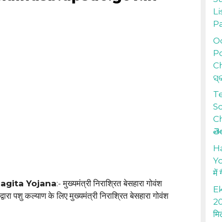
Li
P
Od
Po
Ch
ସ୍
T
S
Ch
తె
H
Yo
में
agita Yojana
:- मुख्यमंत्री निराश्रित बेसहारा गोवंश
Ek
ारा पशु कल्याण के लिए मुख्यमंत्री निराश्रित बेसहारा गोवंश
20
मि