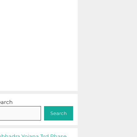
earch
Search
ubhadra Yojana 3rd Phase