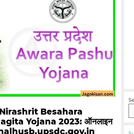
S
irashrit Besahara
gita Yojana 2023: ऑनलाइन
imalhusb.upsdc.gov.in
S