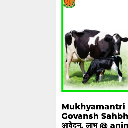
Mukhyamantri N
Govansh Sahbha
आवेदन, लाभ @ an