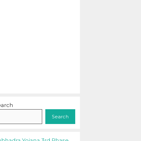
earch
Search
ubhadra Yojana 3rd Phase