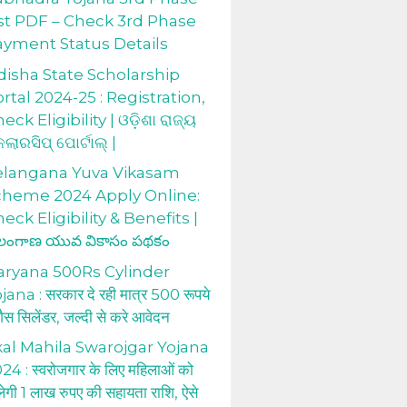
st PDF – Check 3rd Phase
ayment Status Details
isha State Scholarship
rtal 2024-25 : Registration,
eck Eligibility | ଓଡ଼ିଶା ରାଜ୍ୟ
କଲାରସିପ୍ ପୋର୍ଟାଲ୍ |
elangana Yuva Vikasam
cheme 2024 Apply Online:
eck Eligibility & Benefits |
లంగాణ యువ వికాసం పథకం
aryana 500Rs Cylinder
jana : सरकार दे रही मात्र 500 रूपये
 गैस सिलेंडर, जल्दी से करे आवेदन
al Mahila Swarojgar Yojana
24 : स्वरोजगार के लिए महिलाओं को
लेगी 1 लाख रुपए की सहायता राशि, ऐसे