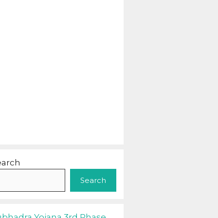
earch
Search
ubhadra Yojana 3rd Phase