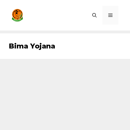
Skip
to
Menu
content
Bima Yojana