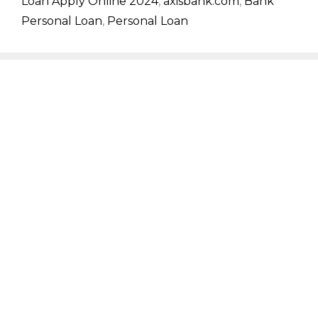
Loan Apply Online 2024
,
axisbank.com
,
Bank
Personal Loan
,
Personal Loan