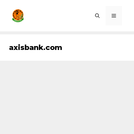
Skip
to
Menu
content
axisbank.com