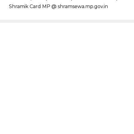
Shramik Card MP @ shramsewa.mp.gov.in