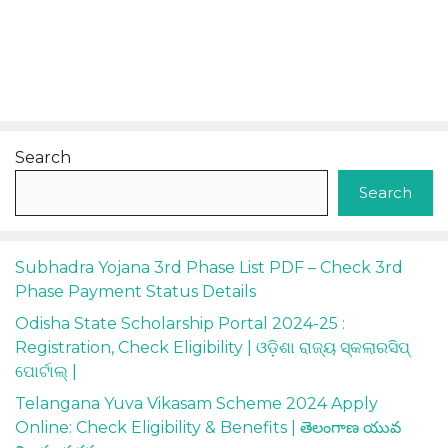
Search
Search
Subhadra Yojana 3rd Phase List PDF – Check 3rd
Phase Payment Status Details
Odisha State Scholarship Portal 2024-25 :
Registration, Check Eligibility | ଓଡ଼ିଶା ରାଜ୍ୟ ସ୍କଲାରସିପ୍
ପୋର୍ଟାଲ୍ |
Telangana Yuva Vikasam Scheme 2024 Apply
Online: Check Eligibility & Benefits | తెలంగాణ యువ