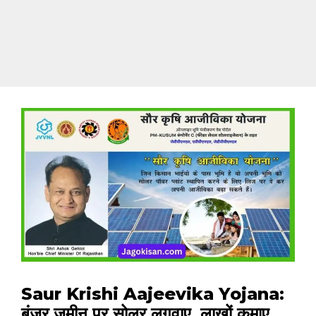
Saur Krishi Aajeevika Yojana:
बंजर जमीन पर सोलर लगवाए, लाखों कमाए