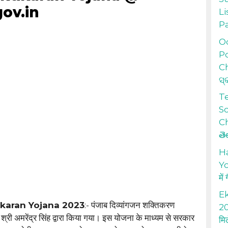
ov.in
Li
P
Od
Po
Ch
ସ୍
T
S
Ch
తె
H
Yo
में
Ek
ikaran Yojana 2023
:- पंजाब दिव्यांगजन शक्तिकरण
20
श्री अमरेंद्र सिंह द्वारा किया गया। इस योजना के माध्यम से सरकार
मि