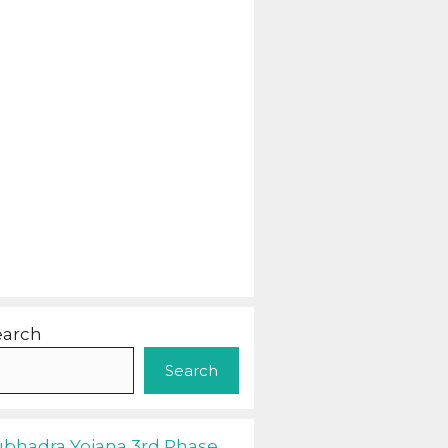
earch
Search
ubhadra Yojana 3rd Phase