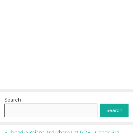
Search
Search
Subhadra Yojana 3rd Phase List PDF – Check 3rd