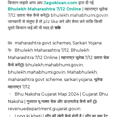
किसान भाइयो अगर आप
Jagokisan.com
द्वारा दी गई
Bhulekh Maharashtra 7/12 Online
| महाराष्ट्र भूलेख
7/12 उतारा चेक कैसे करें@ bhulekh.mahabhumi.gov.in
जानकारी से संतुष्ट है तो plz like करे और शेयर करे ताकि किसी
दूसरे किसान भाई की भी मदद हो
सके
Categories
maharashtra govt schemes
,
Sarkari Yojana
Tags
Bhulekh Maharashtra 7/12
,
Bhulekh
Maharashtra 7/12 Online | महाराष्ट्र भूलेख 7/12 उतारा चेक
कैसे करें@ bhulekh.mahabhumi.gov.in
,
bhulekh.mahabhumi.gov.in
,
Mahabhulekh
,
maharashtra govt scheme
,
sarkari yojana
,
भूलेख
महाराष्ट्र 7/12
Bhu Naksha Gujarat Map 2024 | Gujarat Bhu
Naksha | गुजरात भू नक्शा चेक और डाउनलोड कैसे करें @
revenuedepartment.gujarat.gov.in
Long ki kheti | लौंग की खेती कैसे होती है | लौंग का क्या रेट