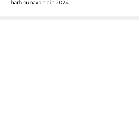
jharbhunaxa.nic.in 2024