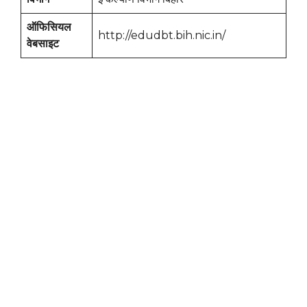
ऑफिसियल
http://edudbt.bih.nic.in/
वेबसाइट