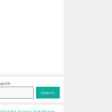
earch
Search
ubhadra Yojana 3rd Phase