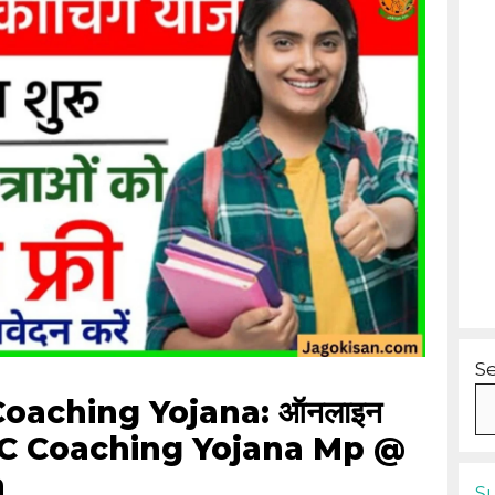
S
oaching Yojana: ऑनलाइन
PSC Coaching Yojana Mp @
n
S