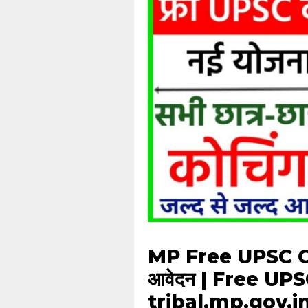
MP Free UPSC C
आवेदन | Free U
tribal.mp.gov.i