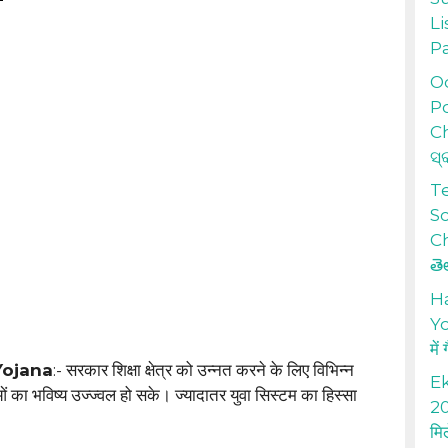
Li
P
Od
Po
Ch
ସ୍
T
S
Ch
తె
H
Yo
में
Yojana
:- सरकार शिक्षा क्षेत्र को उन्नत करने के लिए विभिन्न
Ek
ओं का भविष्य उज्ज्वल हो सके। ज्यादातर युवा सिस्टम का हिस्सा
20
मि