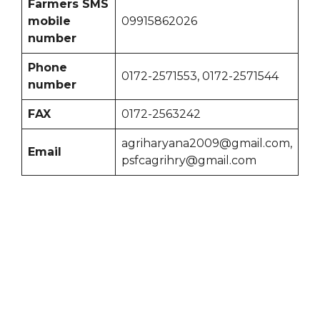
Farmers SMS
mobile
09915862026
number
Phone
0172-2571553, 0172-2571544
number
FAX
0172-2563242
agriharyana2009@gmail.com,
Email
psfcagrihry@gmail.com