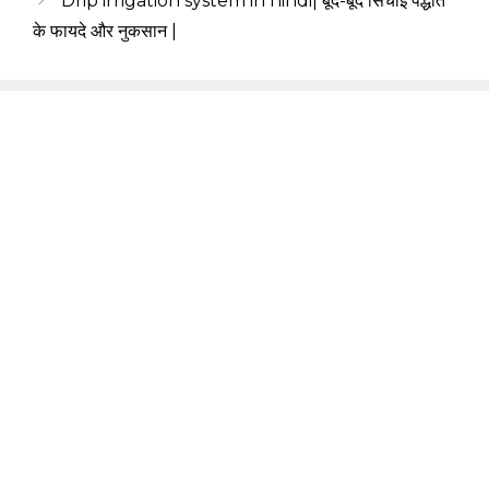
Drip irrigation system in hindi| बूंद-बूंद सिंचाई पद्धति
के फायदे और नुकसान |