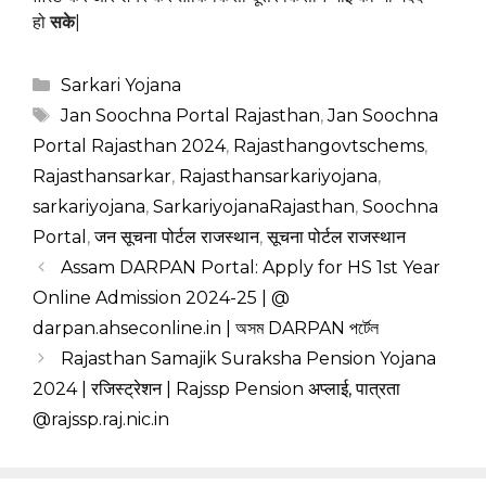
हो
सके
|
Categories
Sarkari Yojana
Tags
Jan Soochna Portal Rajasthan
,
Jan Soochna
Portal Rajasthan 2024
,
Rajasthangovtschems
,
Rajasthansarkar
,
Rajasthansarkariyojana
,
sarkariyojana
,
SarkariyojanaRajasthan
,
Soochna
Portal
,
जन सूचना पोर्टल राजस्थान
,
सूचना पोर्टल राजस्थान
Assam DARPAN Portal: Apply for HS 1st Year
Online Admission 2024-25 | @
darpan.ahseconline.in | অসম DARPAN পৰ্টেল
Rajasthan Samajik Suraksha Pension Yojana
2024 | रजिस्ट्रेशन | Rajssp Pension अप्लाई, पात्रता
@rajssp.raj.nic.in