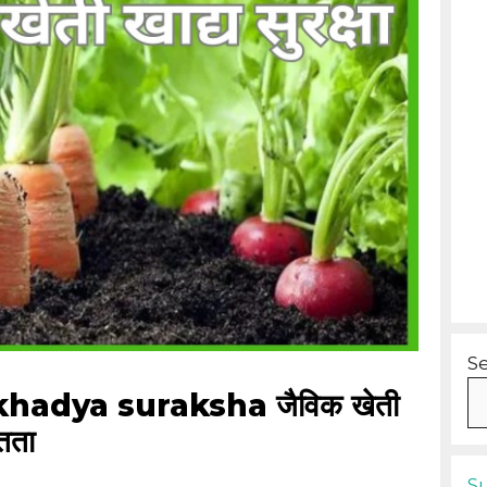
S
khadya suraksha जैविक खेती
ितता
S