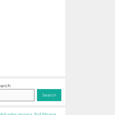
earch
Search
ubhadra Yojana 3rd Phase