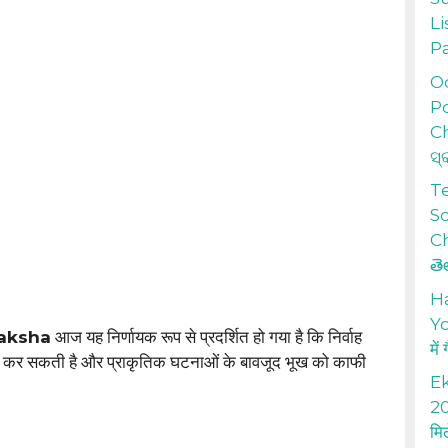
Li
P
Od
Po
Ch
ସ୍
T
S
Ch
తె
H
Yo
raksha
आज यह निर्णायक रूप से प्रदर्शित हो गया है कि निर्वाह
में
कर सकती है और प्राकृतिक घटनाओं के बावजूद भूख को काफी
Ek
20
मि