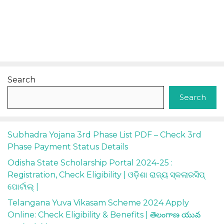
Search
Search
Subhadra Yojana 3rd Phase List PDF – Check 3rd
Phase Payment Status Details
Odisha State Scholarship Portal 2024-25 :
Registration, Check Eligibility | ଓଡ଼ିଶା ରାଜ୍ୟ ସ୍କଲାରସିପ୍
ପୋର୍ଟାଲ୍ |
Telangana Yuva Vikasam Scheme 2024 Apply
Online: Check Eligibility & Benefits | తెలంగాణ యువ