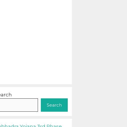
earch
Search
ubhadra Yojana 3rd Phase