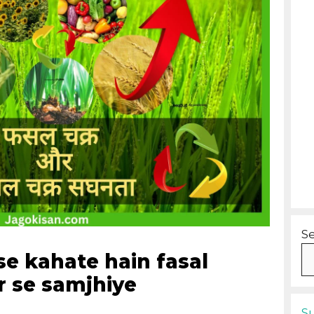
S
se kahate hain fasal
r se samjhiye
S