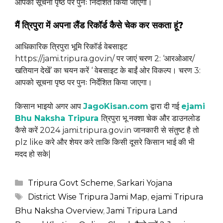
आपको सूचना पृष्ठ पर पुनः निर्देशित किया जाएगा।
मैं त्रिपुरा में अपना लैंड रिकॉर्ड कैसे चेक कर सकता हूं?
आधिकारिक त्रिपुरा भूमि रिकॉर्ड वेबसाइट
https://jami.tripura.gov.in/ पर जाएं चरण 2: ‘आरओआर/
खतियान देखें’ का चयन करें ‘ वेबसाइट के बाईं ओर विकल्प। चरण 3:
आपको सूचना पृष्ठ पर पुनः निर्देशित किया जाएगा।
किसान भाइयो अगर आप
JagoKisan.com
द्वारा दी गई
ejami
Bhu Naksha Tripura
त्रिपुरा भू नक्शा चेक और डाउनलोड
कैसे करें 2024 jami.tripura.gov.in जानकारी से संतुष्ट है तो
plz like करे और शेयर करे ताकि किसी दूसरे किसान भाई की भी
मदद हो सके|
Categories
Tripura Govt Scheme
,
Sarkari Yojana
Tags
District Wise Tripura Jami Map
,
ejami Tripura
Bhu Naksha Overview
,
Jami Tripura Land