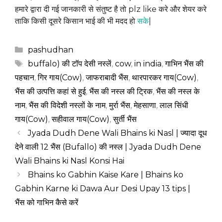
हमारे द्वारा दी गई जानकारी से संतुष्ट है तो plz like करे और शेयर करे
ताकि किसी दूसरे किसान भाई की भी मदद हो
सके
|
Categories
pashudhan
Tags
buffalo) की टॉप देसी नस्लें
,
cow
,
in india
,
गाभिन भैंस की
पहचान
,
गिर गाय(Cow)
,
जाफराबादी भैंस
,
थारपारकर गाय(Cow)
,
भैंस की उत्पत्ति कहां से हुई
,
भैंस की नस्ल की ट्रिक
,
भैंस की नस्ल के
नाम
,
भैंस की विदेशी नस्लों के नाम
,
मुर्रा भैंस
,
मेहसाणा
,
लाल सिंधी
गाय(Cow)
,
सहीवाल गाय(Cow)
,
सुर्ती भैंस
Jyada Dudh Dene Wali Bhains ki Nasl | ज्यादा दूध
देने वाली 12 भैंस (Bufallo) की नस्ल | Jyada Dudh Dene
Wali Bhains ki Nasl Konsi Hai
Bhains ko Gabhin Kaise Kare | Bhains ko
Gabhin Karne ki Dawa Aur Desi Upay 13 tips |
भैंस को गाभिन कैसे करें