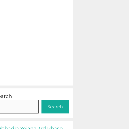
earch
Search
ubhadra Yojana 3rd Phase