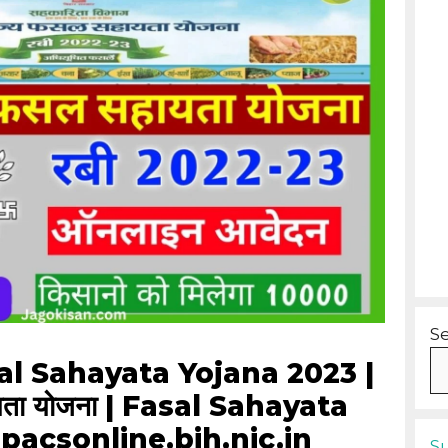
S
al Sahayata Yojana 2023 |
ायता योजना | Fasal Sahayata
pacsonline.bih.nic.in
S