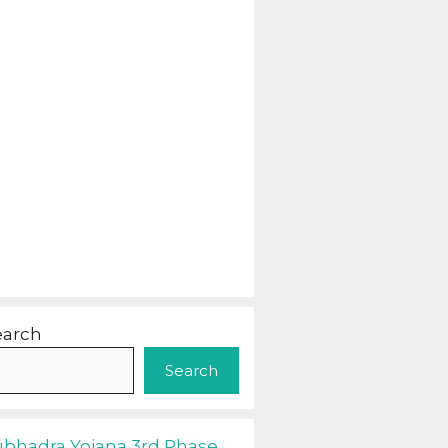
earch
Search
ubhadra Yojana 3rd Phase