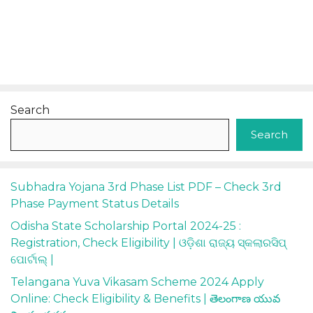
Search
Search
Subhadra Yojana 3rd Phase List PDF – Check 3rd
Phase Payment Status Details
Odisha State Scholarship Portal 2024-25 :
Registration, Check Eligibility | ଓଡ଼ିଶା ରାଜ୍ୟ ସ୍କଲାରସିପ୍
ପୋର୍ଟାଲ୍ |
Telangana Yuva Vikasam Scheme 2024 Apply
Online: Check Eligibility & Benefits | తెలంగాణ యువ