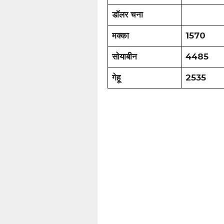
डॉलर चना
मक्का
1570
सोयाबीन
4485
गेहू
2535