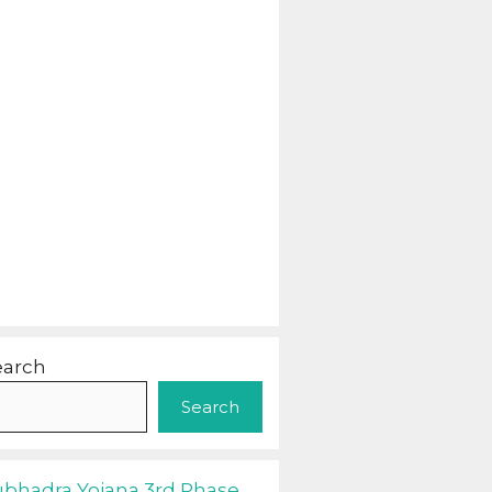
earch
Search
ubhadra Yojana 3rd Phase