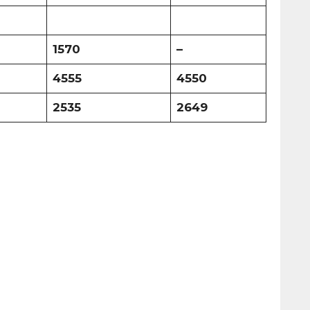
1570
–
4555
4550
2535
2649