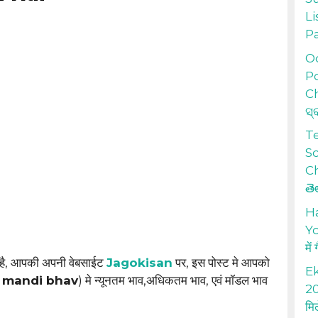
Li
P
Od
Po
Ch
ସ୍
T
S
Ch
తె
H
Yo
में
 है, आपकी अपनी वेबसाईट
Jagokisan
पर, इस पोस्ट मे आपको
Ek
 mandi bhav
) मे न्यूनतम भाव,अधिकतम भाव, एवं मॉडल भाव
20
मि