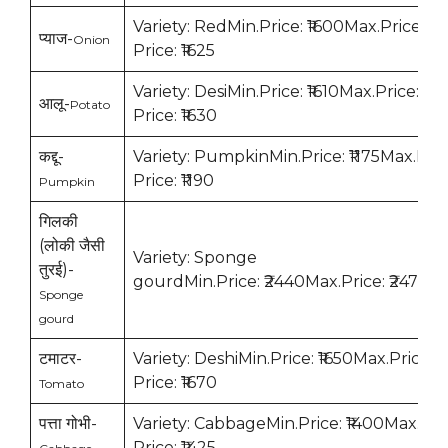
Variety: RedMin.Price: ₹1600Max.Price: ₹
प्याज-
Onion
Price: ₹1625
Variety: DesiMin.Price: ₹1610Max.Price: ₹1
आलू-
Potato
Price: ₹1630
कद्दू-
Variety: PumpkinMin.Price: ₹1175Max.Pric
Price: ₹1190
Pumpkin
गिलकी
(लोकी जैसी
Variety: Sponge
तुरई)-
gourdMin.Price: ₹2440Max.Price: ₹2475Mo
Sponge
gourd
टमाटर-
Variety: DeshiMin.Price: ₹1650Max.Price: 
Price: ₹1670
Tomato
पत्ता गोभी-
Variety: CabbageMin.Price: ₹1400Max.Pri
Price: ₹1425