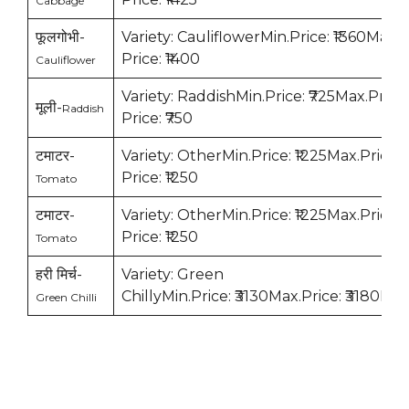
Cabbage
फूलगोभी-
Variety: CauliflowerMin.Price: ₹1360Max.P
Price: ₹1400
Cauliflower
Variety: RaddishMin.Price: ₹725Max.Price
मूली-
Raddish
Price: ₹750
टमाटर-
Variety: OtherMin.Price: ₹1225Max.Price:
Price: ₹1250
Tomato
टमाटर-
Variety: OtherMin.Price: ₹1225Max.Price:
Price: ₹1250
Tomato
हरी मिर्च-
Variety: Green
ChillyMin.Price: ₹3130Max.Price: ₹3180Mod
Green Chilli