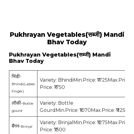
Pukhrayan Vegetables(सब्जी) Mandi
Bhav Today
Pukhrayan Vegetables(सब्जी) Mandi
Bhav Today
भिंडी-
Variety: BhindiMin.Price: ₹1725Max.Price:
Bhindi(Ladies
Price: ₹1750
Finger)
लौकी-
Variety: Bottle
Bottle
GourdMin.Price: ₹1070Max.Price: ₹1125Mod
gourd
Variety: BrinjalMin.Price: ₹1275Max.Price:
बैंगन-
Brinjal
Price: ₹1300