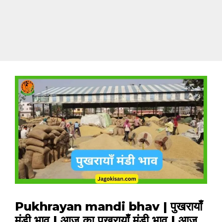
Pukhrayan mandi bhav | पुखरायाँ
मंडी भाव | आज का पुखरायाँ मंडी भाव | आज