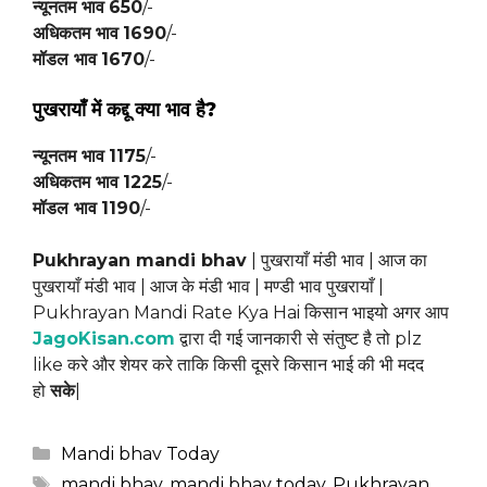
न्यूनतम भाव
650
/-
अधिकतम भाव
1690
/-
मॉडल भाव
1670
/-
पुखरायाँ में
कद्दू
क्या भाव है?
न्यूनतम भाव
1175
/-
अधिकतम भाव
1225
/-
मॉडल भाव
1190
/-
Pukhrayan mandi bhav
| पुखरायाँ मंडी भाव | आज का
पुखरायाँ मंडी भाव | आज के मंडी भाव | मण्डी भाव पुखरायाँ |
Pukhrayan Mandi Rate Kya Hai किसान भाइयो अगर आप
JagoKisan.com
द्वारा दी गई जानकारी से संतुष्ट है तो plz
like करे और शेयर करे ताकि किसी दूसरे किसान भाई की भी मदद
हो
सके
|
Categories
Mandi bhav Today
Tags
mandi bhav
,
mandi bhav today
,
Pukhrayan