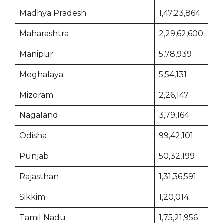
Madhya Pradesh
1,47,23,864
Maharashtra
2,29,62,600
Manipur
5,78,939
Meghalaya
5,54,131
Mizoram
2,26,147
Nagaland
3,79,164
Odisha
99,42,101
Punjab
50,32,199
Rajasthan
1,31,36,591
Sikkim
1,20,014
Tamil Nadu
1,75,21,956