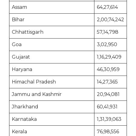
Assam
64,27,614
Bihar
2,00,74,242
Chhattisgarh
57,14,798
Goa
3,02,950
Gujarat
1,16,29,409
Haryana
46,30,959
Himachal Pradesh
14,27,365
Jammu and Kashmir
20,94,081
Jharkhand
60,41,931
Karnataka
1,31,39,063
Kerala
76,98,556