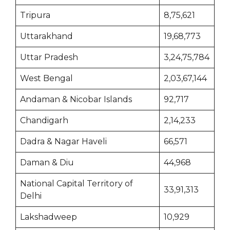
Tripura
8,75,621
Uttarakhand
19,68,773
Uttar Pradesh
3,24,75,784
West Bengal
2,03,67,144
Andaman & Nicobar Islands
92,717
Chandigarh
2,14,233
Dadra & Nagar Haveli
66,571
Daman & Diu
44,968
National Capital Territory of
33,91,313
Delhi
Lakshadweep
10,929