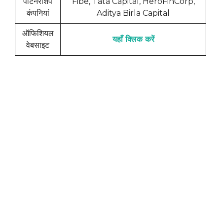
पार्टनरशिप
Fibe, Tata Capital, HeroFinCorp,
कंपनियां
Aditya Birla Capital
ऑफिशियल
यहाँ क्लिक करें
वेबसाइट