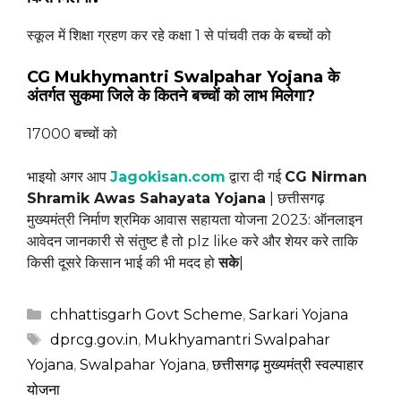
स्कूल में शिक्षा ग्रहण कर रहे कक्षा 1 से पांचवी तक के बच्चों को
CG Mukhymantri Swalpahar Yojana के
अंतर्गत सुकमा जिले के कितने बच्चों को लाभ मिलेगा?
17000 बच्चों को
भाइयो अगर आप
Jagokisan.com
द्वारा दी गई
CG Nirman
Shramik Awas Sahayata Yojana
| छत्तीसगढ़
मुख्यमंत्री निर्माण श्रमिक आवास सहायता योजना 2023: ऑनलाइन
आवेदन जानकारी से संतुष्ट है तो plz like करे और शेयर करे ताकि
किसी दूसरे किसान भाई की भी मदद हो
सके
|
Categories
chhattisgarh Govt Scheme
,
Sarkari Yojana
Tags
dprcg.gov.in
,
Mukhyamantri Swalpahar
Yojana
,
Swalpahar Yojana
,
छत्तीसगढ़ मुख्यमंत्री स्वल्पाहार
योजना