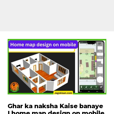
Ghar ka naksha Kaise banaye
| home map design on mobile