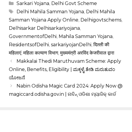
Categories
Sarkari Yojana
,
Delhi Govt Scheme
Tags
Delhi Mahila Samman Yojana
,
Delhi Mahila
Samman Yojana Apply Online
,
Delhigovtschems
,
Delhisarkar Delhisarkariyojana
,
GovernmentofDelhi
,
Mahila Samman Yojana
,
ResidentsofDelhi
,
sarkariyojanDelhi
,
दिल्ली की
महिलाएं
,
महिला कल्याण विभाग
,
मुख्यमंत्री अरविंद केजरीवाल द्वारा
Makkalai Thedi Maruthuvam Scheme: Apply
Online, Benefits, Eligibility | ಮಕ್ಕಳೈ ತೇಡಿ ಮರುತುವಂ
ಯೋಜನೆ
Nabin Odisha Magic Card 2024: Apply Now @
magiccard.odisha.gov.in | ନାବିନ୍ ଓଡିଶା ମ୍ୟାଜିକ୍ କାର୍ଡ