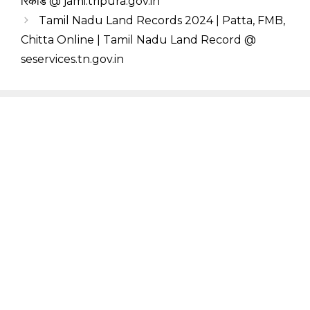
रिकॉर्ड @ jami.tripura.gov.in
Tamil Nadu Land Records 2024 | Patta, FMB,
Chitta Online | Tamil Nadu Land Record @
seservices.tn.gov.in