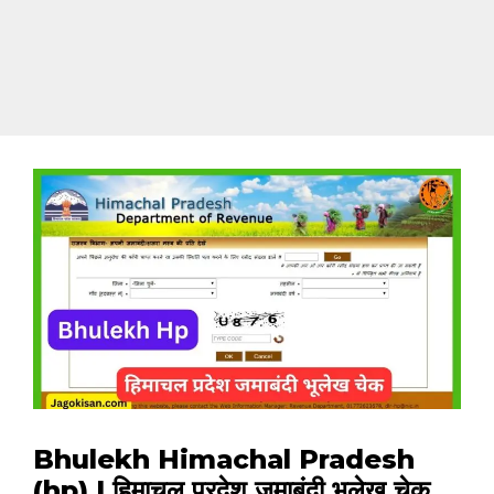
Bhulekh Himachal Pradesh
(hp) | हिमाचल प्रदेश जमाबंदी भूलेख चेक